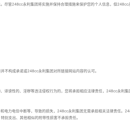
性。尽管248cc永利集团将实施并保持合理措施来保护您的个人信息，但248
并不构成承诺或248cc永利集团对所链接网站内容的认可。
的、诽谤性的、淫秽等违法侵权行为的，您将承担相应法律责任，248cc永利
为和电力电信中断等，导致的损失，248cc永利集团无需承担相关法律责任。2
、特别支出、其他相似的附带性损害不承担责任。