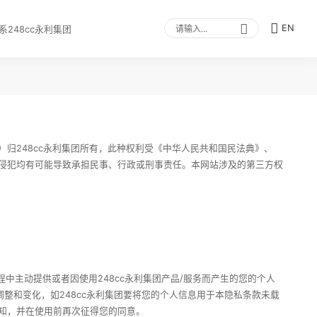
EN
系248cc永利集团
归248cc永利集团所有，此种权利受《中华人民共和国民法典》、
侵犯均有可能导致承担民事、行政或刑事责任。本网站涉及的第三方权
。
程中主动提供或者因使用248cc永利集团产品/服务而产生的您的个人
调整和变化，如248cc永利集团要将您的个人信息用于本隐私条款未载
知，并在使用前再次征得您的同意。