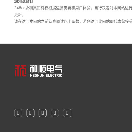
通知及修订
248cc永利集团有权根据运营需要和用户体验，自行决定对本网站进
更新。
请在访问本网站之前认真阅读以上条款，若您访问此网站即代表您接