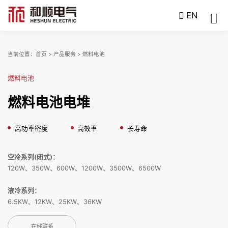
EN
当前位置：
首页
>
产品服务
>
燃料电池
燃料电池
燃料电池电堆
高功率密度
高效率
长寿命
空冷系列(闭式)：
120W、350W、600W、1200W、3500W、6500W
液冷系列：
6.5KW、12
K
W、25
K
W、36
K
W
在线联系